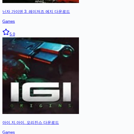
닌자 가이덴 3: 레이저즈 에지
다운로드
Games
5.0
아이.지.아이. 오리진스
다운로드
Games