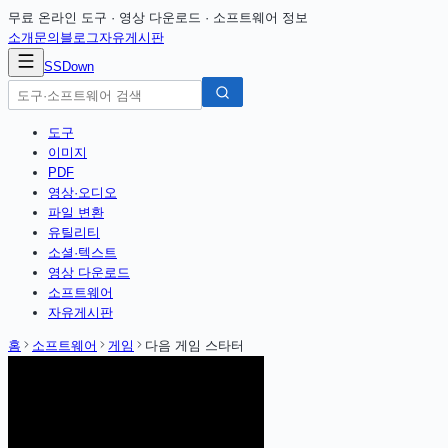
무료 온라인 도구 · 영상 다운로드 · 소프트웨어 정보
소개
문의
블로그
자유게시판
SSDown
도구
이미지
PDF
영상·오디오
파일 변환
유틸리티
소셜·텍스트
영상 다운로드
소프트웨어
자유게시판
홈
소프트웨어
게임
다음 게임 스타터