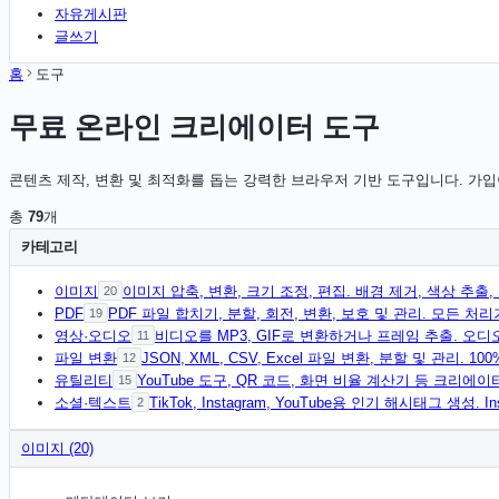
자유게시판
글쓰기
홈
도구
무료 온라인 크리에이터 도구
콘텐츠 제작, 변환 및 최적화를 돕는 강력한 브라우저 기반 도구입니다. 가입
총
79
개
카테고리
이미지
이미지 압축, 변환, 크기 조정, 편집. 배경 제거, 색상 추출,
20
PDF
PDF 파일 합치기, 분할, 회전, 변환, 보호 및 관리. 모든 
19
영상·오디오
비디오를 MP3, GIF로 변환하거나 프레임 추출. 오디
11
파일 변환
JSON, XML, CSV, Excel 파일 변환, 분할 및 관리. 1
12
유틸리티
YouTube 도구, QR 코드, 화면 비율 계산기 등 크리에
15
소셜·텍스트
TikTok, Instagram, YouTube용 인기 해시태그 생성. I
2
이미지 (20)