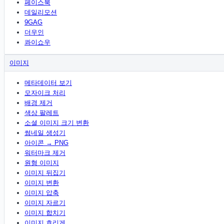
페이스북
데일리모션
9GAG
더우인
콰이쇼우
이미지
메타데이터 보기
모자이크 처리
배경 제거
색상 팔레트
소셜 이미지 크기 변환
썸네일 생성기
아이콘 → PNG
워터마크 제거
원형 이미지
이미지 뒤집기
이미지 변환
이미지 압축
이미지 자르기
이미지 합치기
이미지 흐리게