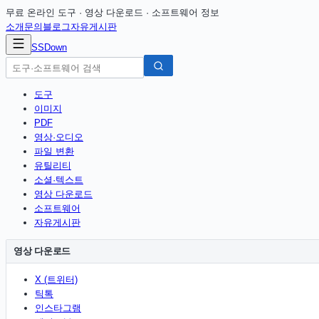
무료 온라인 도구 · 영상 다운로드 · 소프트웨어 정보
소개
문의
블로그
자유게시판
SSDown
도구
이미지
PDF
영상·오디오
파일 변환
유틸리티
소셜·텍스트
영상 다운로드
소프트웨어
자유게시판
영상 다운로드
X (트위터)
틱톡
인스타그램