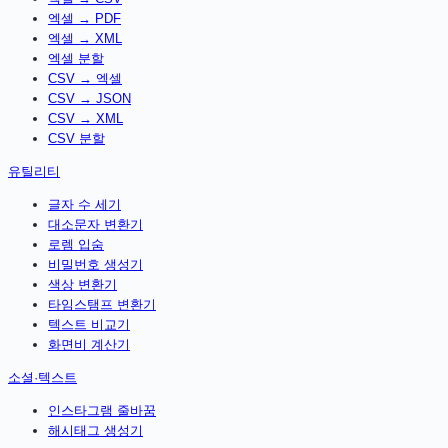
엑셀 → PDF
엑셀 → XML
엑셀 분할
CSV → 엑셀
CSV → JSON
CSV → XML
CSV 분할
유틸리티
글자 수 세기
대소문자 변환기
로렘 입숨
비밀번호 생성기
색상 변환기
타임스탬프 변환기
텍스트 비교기
화면비 계산기
소셜·텍스트
인스타그램 줄바꿈
해시태그 생성기