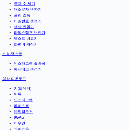
글자 수 세기
대소문자 변환기
로렘 입숨
비밀번호 생성기
색상 변환기
타임스탬프 변환기
텍스트 비교기
화면비 계산기
소셜·텍스트
인스타그램 줄바꿈
해시태그 생성기
영상 다운로드
X (트위터)
틱톡
인스타그램
페이스북
데일리모션
9GAG
더우인
콰이쇼우