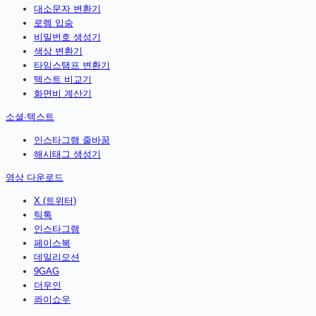
대소문자 변환기
로렘 입숨
비밀번호 생성기
색상 변환기
타임스탬프 변환기
텍스트 비교기
화면비 계산기
소셜·텍스트
인스타그램 줄바꿈
해시태그 생성기
영상 다운로드
X (트위터)
틱톡
인스타그램
페이스북
데일리모션
9GAG
더우인
콰이쇼우