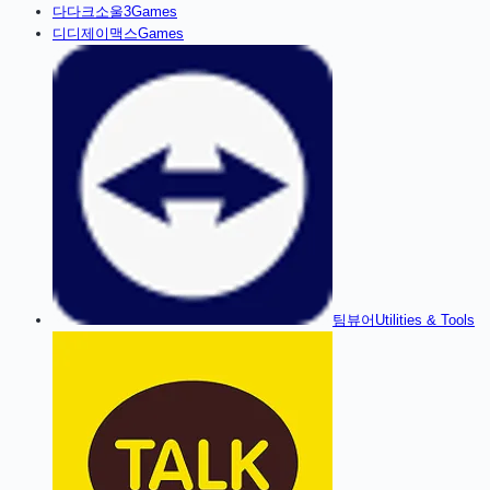
다
다크소울3
Games
디
디제이맥스
Games
팀뷰어
Utilities & Tools