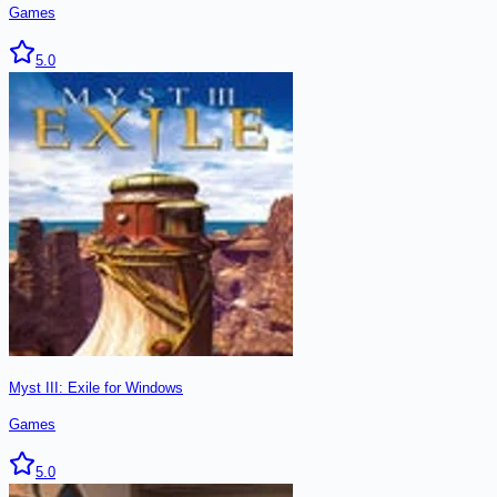
Games
5.0
Myst III: Exile for Windows
Games
5.0