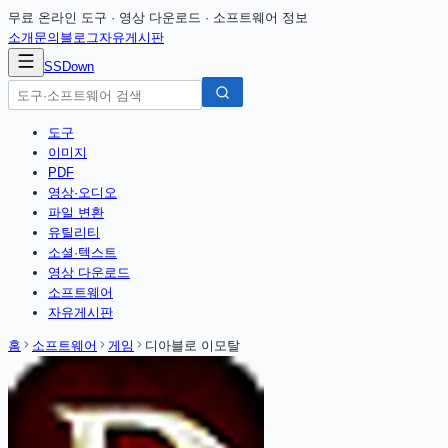
무료 온라인 도구 · 영상 다운로드 · 소프트웨어 정보
소개
문의
블로그
자유게시판
SSDown
도구
이미지
PDF
영상·오디오
파일 변환
유틸리티
소셜·텍스트
영상 다운로드
소프트웨어
자유게시판
홈
소프트웨어
게임
디아블로 이모탈