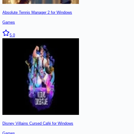
Absolute Tennis Manager 2 for Windows
Games
5.0
Disney Villains Cursed Café for Windows
Games