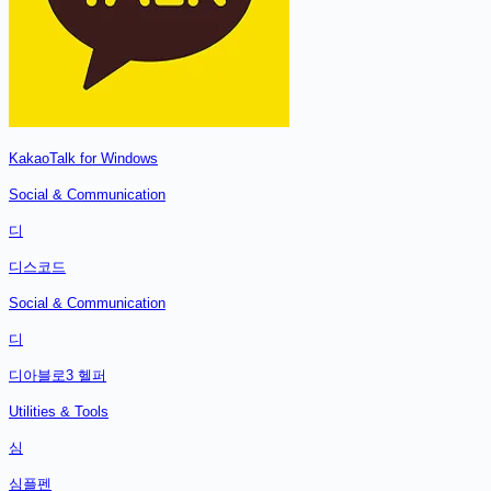
KakaoTalk for Windows
Social & Communication
디
디스코드
Social & Communication
디
디아블로3 헬퍼
Utilities & Tools
심
심플펜