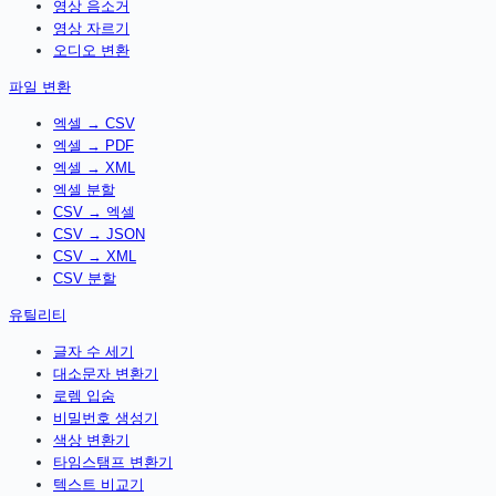
영상 음소거
영상 자르기
오디오 변환
파일 변환
엑셀 → CSV
엑셀 → PDF
엑셀 → XML
엑셀 분할
CSV → 엑셀
CSV → JSON
CSV → XML
CSV 분할
유틸리티
글자 수 세기
대소문자 변환기
로렘 입숨
비밀번호 생성기
색상 변환기
타임스탬프 변환기
텍스트 비교기