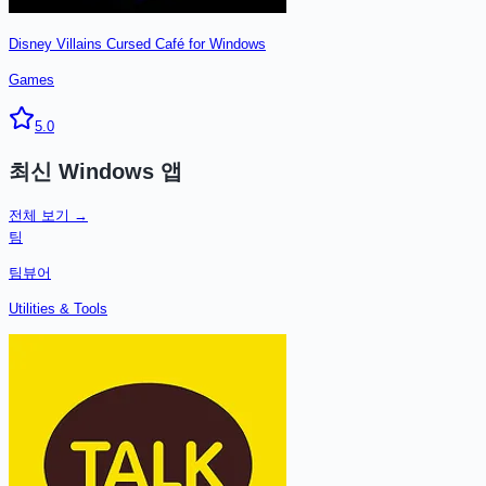
Disney Villains Cursed Café for Windows
Games
5.0
최신
Windows
앱
전체 보기 →
팀
팀뷰어
Utilities & Tools