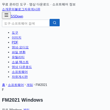
무료 온라인 도구 · 영상 다운로드 · 소프트웨어 정보
소개
문의
블로그
자유게시판
SSDown
도구
이미지
PDF
영상·오디오
파일 변환
유틸리티
소셜·텍스트
영상 다운로드
소프트웨어
자유게시판
홈
소프트웨어
게임
FM2021
F
FM2021 Windows
무료
·
Windows
·
게임