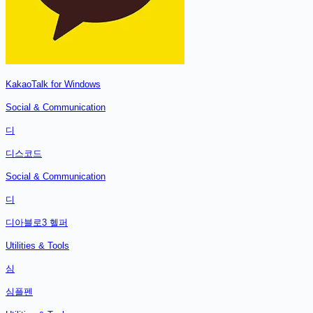
KakaoTalk for Windows
Social & Communication
디
디스코드
Social & Communication
디
디아블로3 헬퍼
Utilities & Tools
심
심플펜