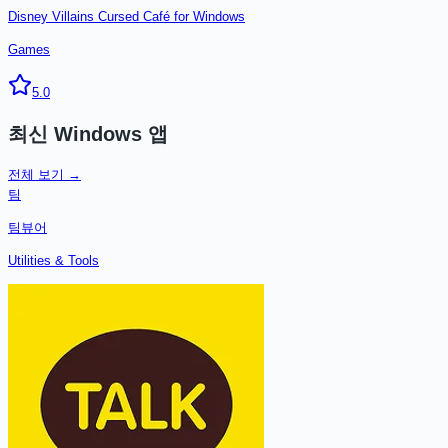
Disney Villains Cursed Café for Windows
Games
5.0
최신
Windows
앱
전체 보기 →
팀
팀뷰어
Utilities & Tools