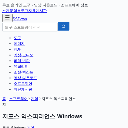
무료 온라인 도구 · 영상 다운로드 · 소프트웨어 정보
소개
문의
블로그
자유게시판
SSDown
도구
이미지
PDF
영상·오디오
파일 변환
유틸리티
소셜·텍스트
영상 다운로드
소프트웨어
자유게시판
홈
소프트웨어
게임
지포스 익스피리언스
지
지포스 익스피리언스 Windows
무료
·
Windows
·
게임