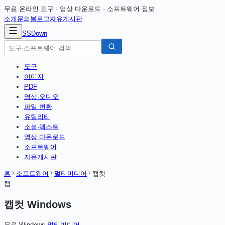
무료 온라인 도구 · 영상 다운로드 · 소프트웨어 정보
소개
문의
블로그
자유게시판
SSDown
도구
이미지
PDF
영상·오디오
파일 변환
유틸리티
소셜·텍스트
영상 다운로드
소프트웨어
자유게시판
홈
소프트웨어
멀티미디어
캡컷
캡
캡컷 Windows
무료
·
Windows
·
멀티미디어