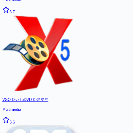
3.7
VSO DivxToDVD
다운로드
Multimedia
3.6