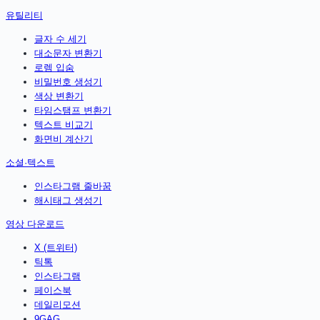
유틸리티
글자 수 세기
대소문자 변환기
로렘 입숨
비밀번호 생성기
색상 변환기
타임스탬프 변환기
텍스트 비교기
화면비 계산기
소셜·텍스트
인스타그램 줄바꿈
해시태그 생성기
영상 다운로드
X (트위터)
틱톡
인스타그램
페이스북
데일리모션
9GAG