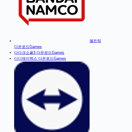
엘든링
다운로드
Games
다
다크소울3
다운로드
Games
디
디제이맥스
다운로드
Games