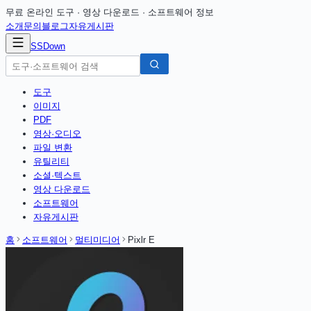
무료 온라인 도구 · 영상 다운로드 · 소프트웨어 정보
소개
문의
블로그
자유게시판
SSDown
도구
이미지
PDF
영상·오디오
파일 변환
유틸리티
소셜·텍스트
영상 다운로드
소프트웨어
자유게시판
홈
소프트웨어
멀티미디어
Pixlr E