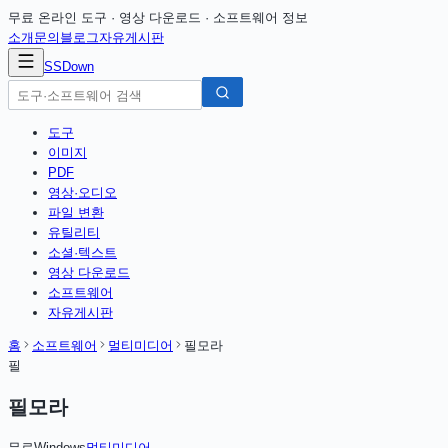
무료 온라인 도구 · 영상 다운로드 · 소프트웨어 정보
소개
문의
블로그
자유게시판
SSDown
도구
이미지
PDF
영상·오디오
파일 변환
유틸리티
소셜·텍스트
영상 다운로드
소프트웨어
자유게시판
홈
소프트웨어
멀티미디어
필모라
필
필모라
무료
Windows
멀티미디어