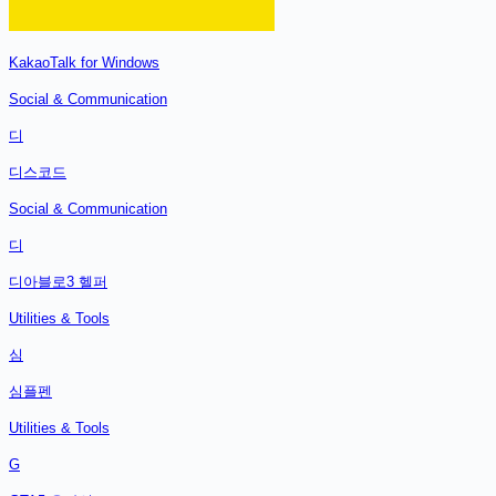
KakaoTalk for Windows
Social & Communication
디
디스코드
Social & Communication
디
디아블로3 헬퍼
Utilities & Tools
심
심플펜
Utilities & Tools
G