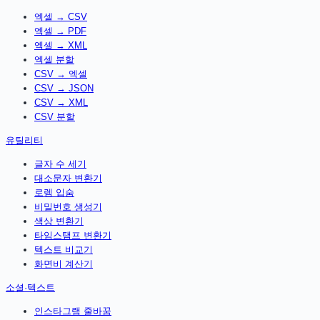
엑셀 → CSV
엑셀 → PDF
엑셀 → XML
엑셀 분할
CSV → 엑셀
CSV → JSON
CSV → XML
CSV 분할
유틸리티
글자 수 세기
대소문자 변환기
로렘 입숨
비밀번호 생성기
색상 변환기
타임스탬프 변환기
텍스트 비교기
화면비 계산기
소셜·텍스트
인스타그램 줄바꿈