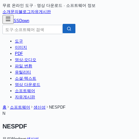
무료 온라인 도구 · 영상 다운로드 · 소프트웨어 정보
소개
문의
블로그
자유게시판
SSDown
도구
이미지
PDF
영상·오디오
파일 변환
유틸리티
소셜·텍스트
영상 다운로드
소프트웨어
자유게시판
홈
소프트웨어
생산성
NESPDF
N
NESPDF
무료
Windows
생산성