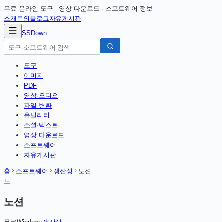
무료 온라인 도구 · 영상 다운로드 · 소프트웨어 정보
소개
문의
블로그
자유게시판
SSDown
도구
이미지
PDF
영상·오디오
파일 변환
유틸리티
소셜·텍스트
영상 다운로드
소프트웨어
자유게시판
홈
소프트웨어
생산성
노션
노
노션
무료
Windows
생산성