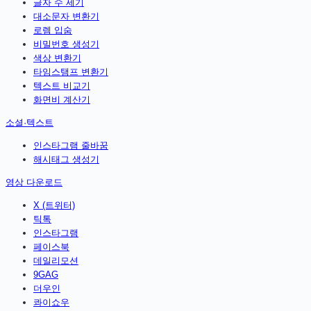
글자 수 세기
대소문자 변환기
로렘 입숨
비밀번호 생성기
색상 변환기
타임스탬프 변환기
텍스트 비교기
화면비 계산기
소셜·텍스트
인스타그램 줄바꿈
해시태그 생성기
영상 다운로드
X (트위터)
틱톡
인스타그램
페이스북
데일리모션
9GAG
더우인
콰이쇼우