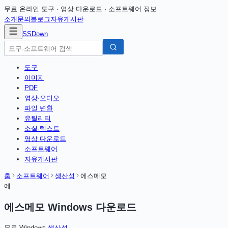
무료 온라인 도구 · 영상 다운로드 · 소프트웨어 정보
소개
문의
블로그
자유게시판
SSDown
도구
이미지
PDF
영상·오디오
파일 변환
유틸리티
소셜·텍스트
영상 다운로드
소프트웨어
자유게시판
홈
소프트웨어
생산성
에스메모
에
에스메모 Windows
다운로드
무료
·
Windows
·
생산성