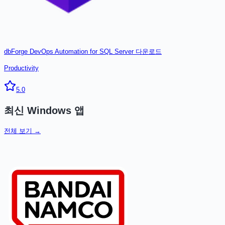
dbForge DevOps Automation for SQL Server
다운로드
Productivity
5.0
최신
Windows
앱
전체 보기 →