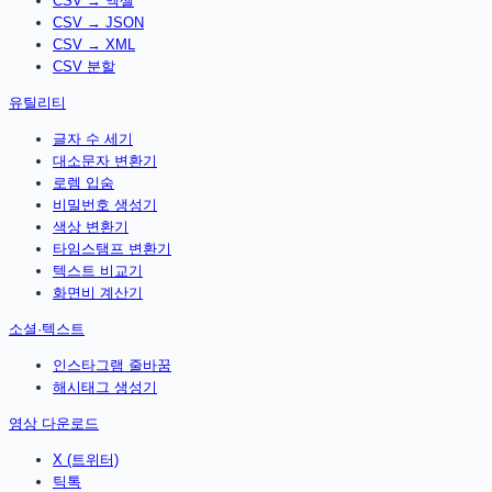
CSV → 엑셀
CSV → JSON
CSV → XML
CSV 분할
유틸리티
글자 수 세기
대소문자 변환기
로렘 입숨
비밀번호 생성기
색상 변환기
타임스탬프 변환기
텍스트 비교기
화면비 계산기
소셜·텍스트
인스타그램 줄바꿈
해시태그 생성기
영상 다운로드
X (트위터)
틱톡