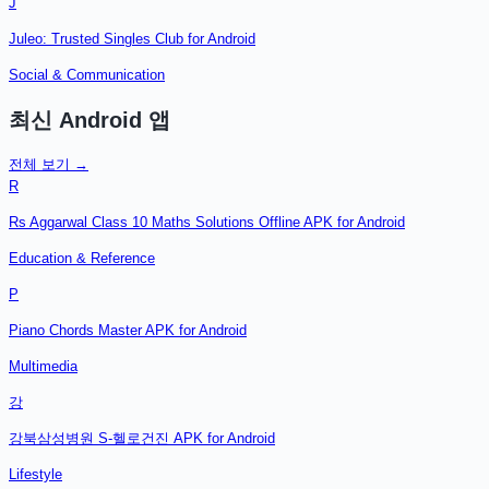
J
Juleo: Trusted Singles Club for Android
Social & Communication
최신
Android
앱
전체 보기 →
R
Rs Aggarwal Class 10 Maths Solutions Offline APK for Android
Education & Reference
P
Piano Chords Master APK for Android
Multimedia
강
강북삼성병원 S-헬로건진 APK for Android
Lifestyle