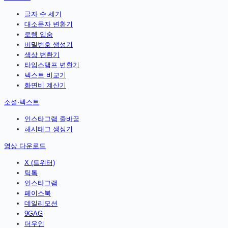
글자 수 세기
대소문자 변환기
로렘 입숨
비밀번호 생성기
색상 변환기
타임스탬프 변환기
텍스트 비교기
화면비 계산기
소셜·텍스트
인스타그램 줄바꿈
해시태그 생성기
영상 다운로드
X (트위터)
틱톡
인스타그램
페이스북
데일리모션
9GAG
더우인