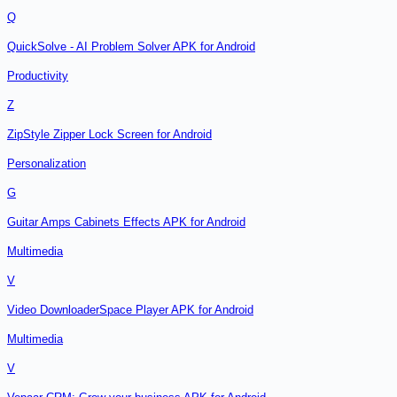
Q
QuickSolve - AI Problem Solver APK for Android
Productivity
Z
ZipStyle Zipper Lock Screen for Android
Personalization
G
Guitar Amps Cabinets Effects APK for Android
Multimedia
V
Video DownloaderSpace Player APK for Android
Multimedia
V