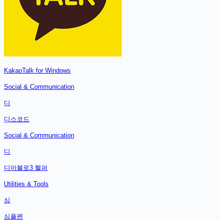
KakaoTalk for Windows
Social & Communication
디
디스코드
Social & Communication
디
디아블로3 헬퍼
Utilities & Tools
심
심플펜