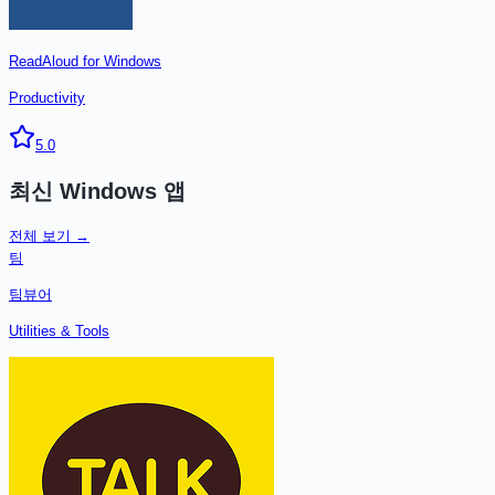
ReadAloud for Windows
Productivity
5.0
최신
Windows
앱
전체 보기 →
팀
팀뷰어
Utilities & Tools