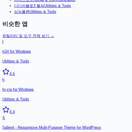
디
디아블로3 헬퍼
Utilities & Tools
심
심플펜
Utilities & Tools
비슷한 앱
유틸리티 및 도구
전체 보기 →
t
tr2rl for Windows
Utilities & Tools
4.6
h
hr-zig for Windows
Utilities & Tools
4.4
S
Salient - Responsive Multi-Purpose Theme for WordPress