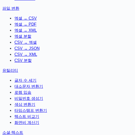
파일 변환
엑셀 → CSV
엑셀 → PDF
엑셀 → XML
엑셀 분할
CSV → 엑셀
CSV → JSON
CSV → XML
CSV 분할
유틸리티
글자 수 세기
대소문자 변환기
로렘 입숨
비밀번호 생성기
색상 변환기
타임스탬프 변환기
텍스트 비교기
화면비 계산기
소셜·텍스트