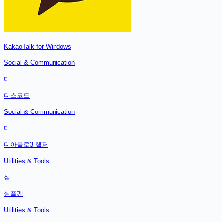
KakaoTalk for Windows
Social & Communication
디
디스코드
Social & Communication
디
디아블로3 헬퍼
Utilities & Tools
심
심플펜
Utilities & Tools