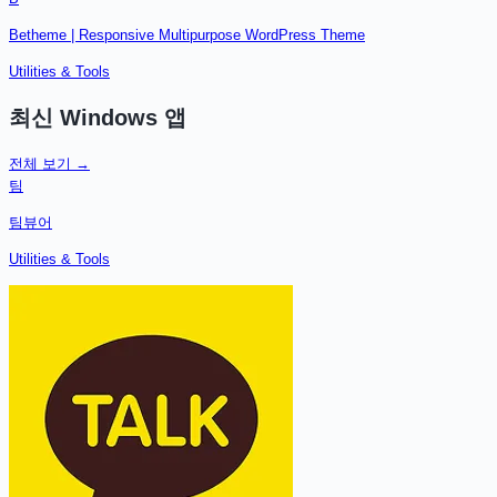
Betheme | Responsive Multipurpose WordPress Theme
Utilities & Tools
최신
Windows
앱
전체 보기 →
팀
팀뷰어
Utilities & Tools