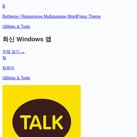
B
Betheme | Responsive Multipurpose WordPress Theme
Utilities & Tools
최신
Windows
앱
전체 보기 →
팀
팀뷰어
Utilities & Tools