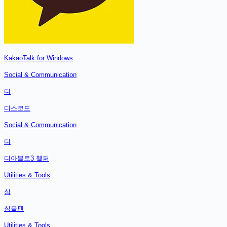
KakaoTalk for Windows
Social & Communication
디
디스코드
Social & Communication
디
디아블로3 헬퍼
Utilities & Tools
심
심플펜
Utilities & Tools