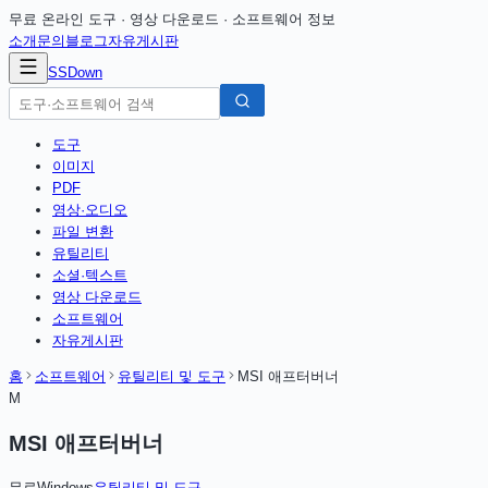
무료 온라인 도구 · 영상 다운로드 · 소프트웨어 정보
소개
문의
블로그
자유게시판
SSDown
도구
이미지
PDF
영상·오디오
파일 변환
유틸리티
소셜·텍스트
영상 다운로드
소프트웨어
자유게시판
홈
소프트웨어
유틸리티 및 도구
MSI 애프터버너
M
MSI 애프터버너
무료
Windows
유틸리티 및 도구