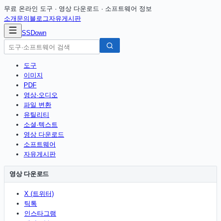
무료 온라인 도구 · 영상 다운로드 · 소프트웨어 정보
소개
문의
블로그
자유게시판
SSDown
도구
이미지
PDF
영상·오디오
파일 변환
유틸리티
소셜·텍스트
영상 다운로드
소프트웨어
자유게시판
영상 다운로드
X (트위터)
틱톡
인스타그램