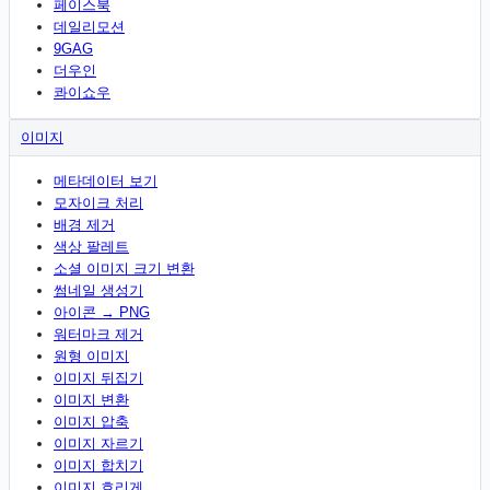
페이스북
데일리모션
9GAG
더우인
콰이쇼우
이미지
메타데이터 보기
모자이크 처리
배경 제거
색상 팔레트
소셜 이미지 크기 변환
썸네일 생성기
아이콘 → PNG
워터마크 제거
원형 이미지
이미지 뒤집기
이미지 변환
이미지 압축
이미지 자르기
이미지 합치기
이미지 흐리게