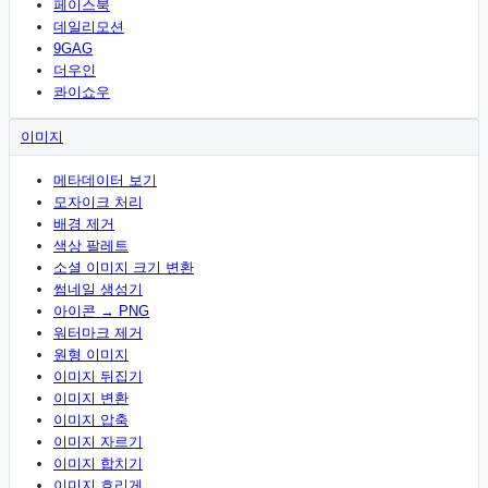
페이스북
데일리모션
9GAG
더우인
콰이쇼우
이미지
메타데이터 보기
모자이크 처리
배경 제거
색상 팔레트
소셜 이미지 크기 변환
썸네일 생성기
아이콘 → PNG
워터마크 제거
원형 이미지
이미지 뒤집기
이미지 변환
이미지 압축
이미지 자르기
이미지 합치기
이미지 흐리게