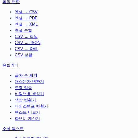
파일 변환
엑셀 → CSV
엑셀 → PDF
엑셀 → XML
엑셀 분할
CSV → 엑셀
CSV → JSON
CSV → XML
CSV 분할
유틸리티
글자 수 세기
대소문자 변환기
로렘 입숨
비밀번호 생성기
색상 변환기
타임스탬프 변환기
텍스트 비교기
화면비 계산기
소셜·텍스트