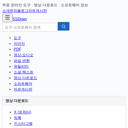
무료 온라인 도구 · 영상 다운로드 · 소프트웨어 정보
소개
문의
블로그
자유게시판
SSDown
도구
이미지
PDF
영상·오디오
파일 변환
유틸리티
소셜·텍스트
영상 다운로드
소프트웨어
자유게시판
영상 다운로드
X (트위터)
틱톡
인스타그램