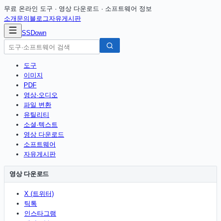
무료 온라인 도구 · 영상 다운로드 · 소프트웨어 정보
소개
문의
블로그
자유게시판
SSDown
도구
이미지
PDF
영상·오디오
파일 변환
유틸리티
소셜·텍스트
영상 다운로드
소프트웨어
자유게시판
영상 다운로드
X (트위터)
틱톡
인스타그램