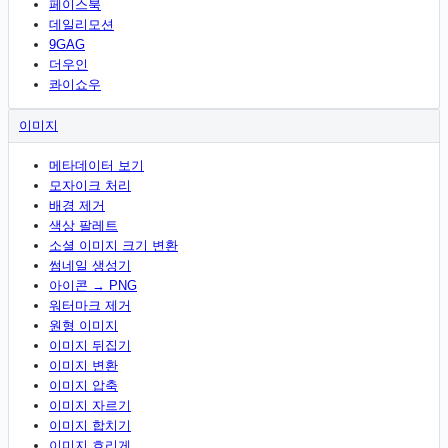
페이스북
데일리모션
9GAG
더우인
콰이쇼우
이미지
메타데이터 보기
모자이크 처리
배경 제거
색상 팔레트
소셜 이미지 크기 변환
썸네일 생성기
아이콘 → PNG
워터마크 제거
원형 이미지
이미지 뒤집기
이미지 변환
이미지 압축
이미지 자르기
이미지 합치기
이미지 흐리게