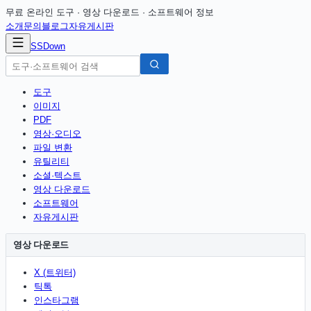
무료 온라인 도구 · 영상 다운로드 · 소프트웨어 정보
소개
문의
블로그
자유게시판
SSDown
도구
이미지
PDF
영상·오디오
파일 변환
유틸리티
소셜·텍스트
영상 다운로드
소프트웨어
자유게시판
영상 다운로드
X (트위터)
틱톡
인스타그램