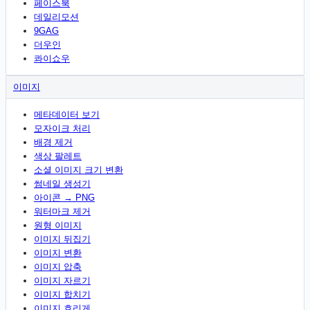
페이스북
데일리모션
9GAG
더우인
콰이쇼우
이미지
메타데이터 보기
모자이크 처리
배경 제거
색상 팔레트
소셜 이미지 크기 변환
썸네일 생성기
아이콘 → PNG
워터마크 제거
원형 이미지
이미지 뒤집기
이미지 변환
이미지 압축
이미지 자르기
이미지 합치기
이미지 흐리게