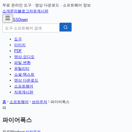
무료 온라인 도구 · 영상 다운로드 · 소프트웨어 정보
소개
문의
블로그
자유게시판
SSDown
도구
이미지
PDF
영상·오디오
파일 변환
유틸리티
소셜·텍스트
영상 다운로드
소프트웨어
자유게시판
홈
소프트웨어
브라우저
파이어폭스
파
파이어폭스
무료
Windows
브라우저