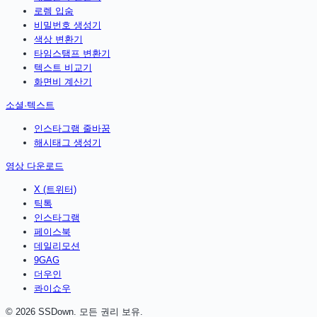
로렘 입숨
비밀번호 생성기
색상 변환기
타임스탬프 변환기
텍스트 비교기
화면비 계산기
소셜·텍스트
인스타그램 줄바꿈
해시태그 생성기
영상 다운로드
X (트위터)
틱톡
인스타그램
페이스북
데일리모션
9GAG
더우인
콰이쇼우
©
2026
SSDown. 모든 권리 보유.