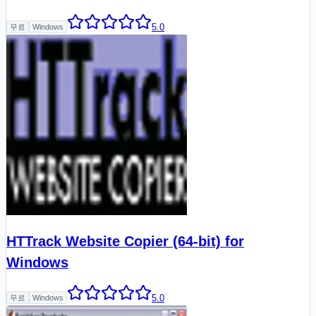
5.0
무료
Windows
HTTrack Website Copier (64-bit) for
Windows
5.0
무료
Windows