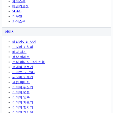
페이스북
데일리모션
9GAG
더우인
콰이쇼우
이미지
메타데이터 보기
모자이크 처리
배경 제거
색상 팔레트
소셜 이미지 크기 변환
썸네일 생성기
아이콘 → PNG
워터마크 제거
원형 이미지
이미지 뒤집기
이미지 변환
이미지 압축
이미지 자르기
이미지 합치기
이미지 흐리게