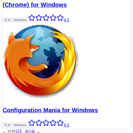
(Chrome) for Windows
4.5
무료
Windows
Configuration Mania for Windows
4.5
무료
Windows
← 이전
1
2
3
…
6
다음 →