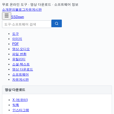
무료 온라인 도구 · 영상 다운로드 · 소프트웨어 정보
소개
문의
블로그
자유게시판
SSDown
도구
이미지
PDF
영상·오디오
파일 변환
유틸리티
소셜·텍스트
영상 다운로드
소프트웨어
자유게시판
영상 다운로드
X (트위터)
틱톡
인스타그램