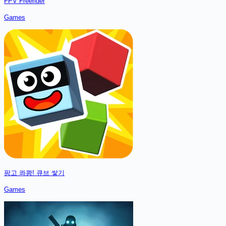
FPV Freerider
Games
팡고 콰쾅! 큐브 쌓기
Games