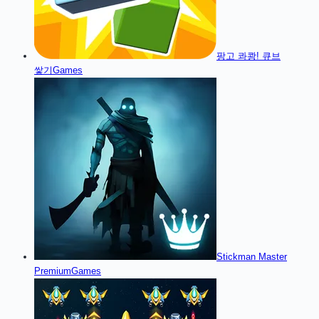
팡고 콰쾅! 큐브
쌓기
Games
Stickman Master
Premium
Games