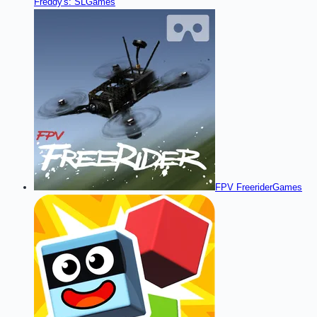
Freddy's: SL
Games
FPV Freerider
Games