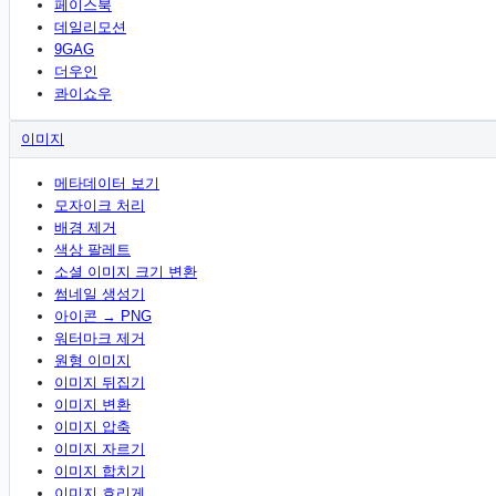
페이스북
데일리모션
9GAG
더우인
콰이쇼우
이미지
메타데이터 보기
모자이크 처리
배경 제거
색상 팔레트
소셜 이미지 크기 변환
썸네일 생성기
아이콘 → PNG
워터마크 제거
원형 이미지
이미지 뒤집기
이미지 변환
이미지 압축
이미지 자르기
이미지 합치기
이미지 흐리게