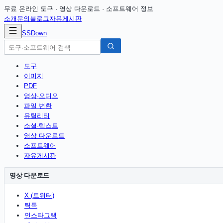
무료 온라인 도구 · 영상 다운로드 · 소프트웨어 정보
소개
문의
블로그
자유게시판
SSDown
도구
이미지
PDF
영상·오디오
파일 변환
유틸리티
소셜·텍스트
영상 다운로드
소프트웨어
자유게시판
영상 다운로드
X (트위터)
틱톡
인스타그램