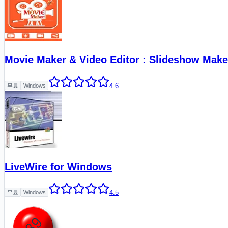
Movie Maker & Video Editor : Slideshow Mak
4.6
무료
Windows
LiveWire for Windows
4.5
무료
Windows