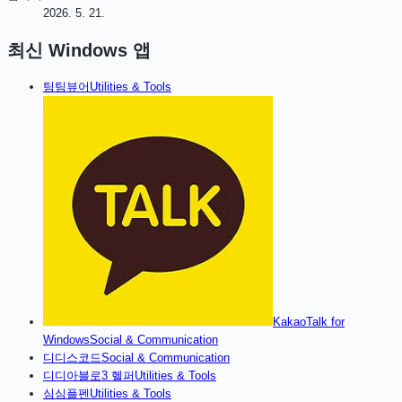
2026. 5. 21.
최신
Windows
앱
팀
팀뷰어
Utilities & Tools
KakaoTalk for
Windows
Social & Communication
디
디스코드
Social & Communication
디
디아블로3 헬퍼
Utilities & Tools
심
심플펜
Utilities & Tools