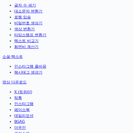
글자 수 세기
대소문자 변환기
로렘 입숨
비밀번호 생성기
색상 변환기
타임스탬프 변환기
텍스트 비교기
화면비 계산기
소셜·텍스트
인스타그램 줄바꿈
해시태그 생성기
영상 다운로드
X (트위터)
틱톡
인스타그램
페이스북
데일리모션
9GAG
더우인