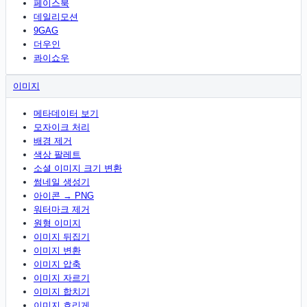
페이스북
데일리모션
9GAG
더우인
콰이쇼우
이미지
메타데이터 보기
모자이크 처리
배경 제거
색상 팔레트
소셜 이미지 크기 변환
썸네일 생성기
아이콘 → PNG
워터마크 제거
원형 이미지
이미지 뒤집기
이미지 변환
이미지 압축
이미지 자르기
이미지 합치기
이미지 흐리게