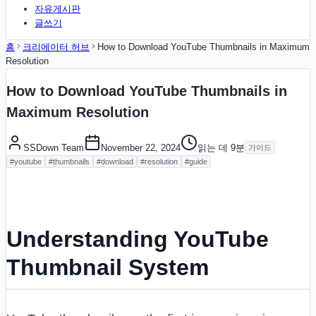
자유게시판
글쓰기
홈
크리에이터 허브
How to Download YouTube Thumbnails in Maximum
Resolution
How to Download YouTube Thumbnails in
Maximum Resolution
SSDown Team
November 22, 2024
읽는 데
9
분
가이드
#
youtube
#
thumbnails
#
download
#
resolution
#
guide
Understanding YouTube
Thumbnail System