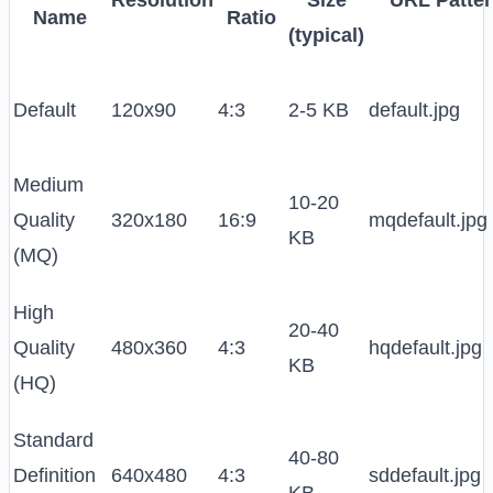
Resolution
Size
URL Patte
Name
Ratio
(typical)
Default
120x90
4:3
2-5 KB
default.jpg
Medium
10-20
Quality
320x180
16:9
mqdefault.jpg
KB
(MQ)
High
20-40
Quality
480x360
4:3
hqdefault.jpg
KB
(HQ)
Standard
40-80
Definition
640x480
4:3
sddefault.jpg