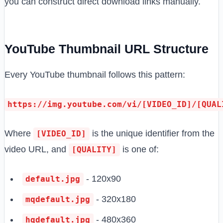
you can construct direct download links manually.
YouTube Thumbnail URL Structure
Every YouTube thumbnail follows this pattern:
https://img.youtube.com/vi/[VIDEO_ID]/[QUAL
Where
is the unique identifier from the
[VIDEO_ID]
video URL, and
is one of:
[QUALITY]
- 120x90
default.jpg
- 320x180
mqdefault.jpg
- 480x360
hqdefault.jpg