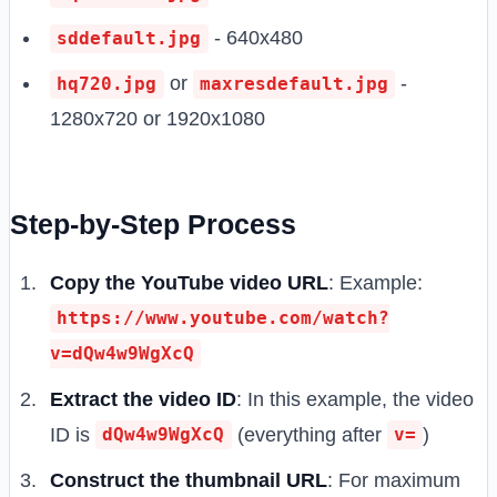
- 640x480
sddefault.jpg
or
-
hq720.jpg
maxresdefault.jpg
1280x720 or 1920x1080
Step-by-Step Process
Copy the YouTube video URL
: Example:
https://www.youtube.com/watch?
v=dQw4w9WgXcQ
Extract the video ID
: In this example, the video
ID is
(everything after
)
dQw4w9WgXcQ
v=
Construct the thumbnail URL
: For maximum