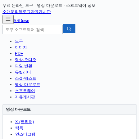
무료 온라인 도구 · 영상 다운로드 · 소프트웨어 정보
소개
문의
블로그
자유게시판
SSDown
도구
이미지
PDF
영상·오디오
파일 변환
유틸리티
소셜·텍스트
영상 다운로드
소프트웨어
자유게시판
영상 다운로드
X (트위터)
틱톡
인스타그램