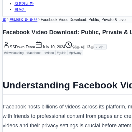
자유게시판
글쓰기
홈
크리에이터 허브
Facebook Video Download: Public, Private & Live
Facebook Video Download: Public, Private & 
SSDown Team
July 10, 2024
읽는 데
13
분
가이드
#
downloading
#
facebook
#
video
#
guide
#
privacy
Understanding Facebook Vi
Facebook hosts billions of videos across its platform, 
with friends to professional content from pages and c
videos and their privacy settings is crucial before att