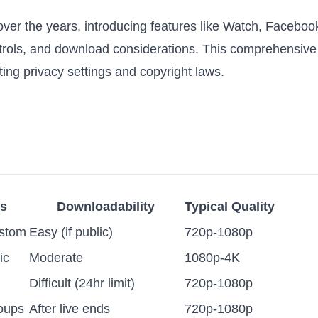
ver the years, introducing features like Watch, Facebook
ontrols, and download considerations. This comprehensive
ing privacy settings and copyright laws.
ns
Downloadability
Typical Quality
ustom
Easy (if public)
720p-1080p
ic
Moderate
1080p-4K
Difficult (24hr limit)
720p-1080p
roups
After live ends
720p-1080p