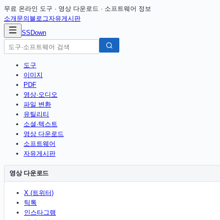
무료 온라인 도구 · 영상 다운로드 · 소프트웨어 정보
소개
문의
블로그
자유게시판
SSDown
도구
이미지
PDF
영상·오디오
파일 변환
유틸리티
소셜·텍스트
영상 다운로드
소프트웨어
자유게시판
영상 다운로드
X (트위터)
틱톡
인스타그램