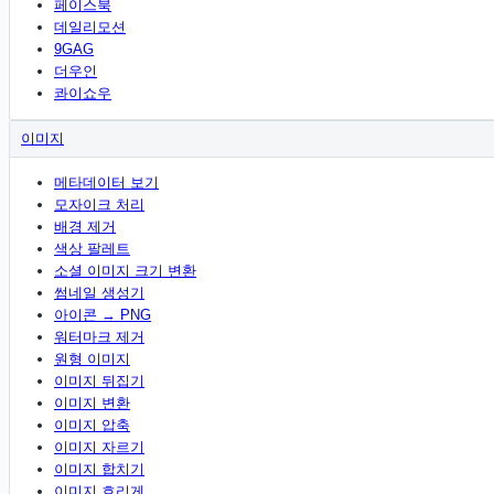
페이스북
데일리모션
9GAG
더우인
콰이쇼우
이미지
메타데이터 보기
모자이크 처리
배경 제거
색상 팔레트
소셜 이미지 크기 변환
썸네일 생성기
아이콘 → PNG
워터마크 제거
원형 이미지
이미지 뒤집기
이미지 변환
이미지 압축
이미지 자르기
이미지 합치기
이미지 흐리게