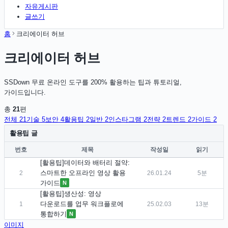
자유게시판
글쓰기
홈
크리에이터 허브
크리에이터 허브
SSDown 무료 온라인 도구를 200% 활용하는 팁과 튜토리얼,
가이드입니다.
총
21
편
전체
21
기술
5
보안
4
활용팁
2
일반
2
인스타그램
2
전략
2
트렌드
2
가이드
2
활용팁 글
번호
제목
작성일
읽기
[
활용팁
]
데이터와 배터리 절약:
스마트한 오프라인 영상 활용
2
26.01.24
5분
가이드
N
[
활용팁
]
생산성: 영상
다운로드를 업무 워크플로에
1
25.02.03
13분
통합하기
N
이미지