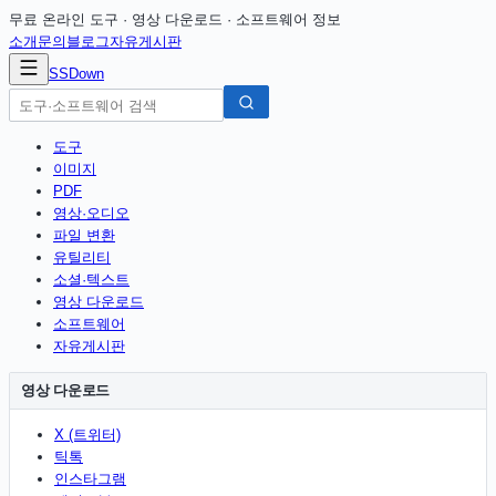
무료 온라인 도구 · 영상 다운로드 · 소프트웨어 정보
소개
문의
블로그
자유게시판
SSDown
도구
이미지
PDF
영상·오디오
파일 변환
유틸리티
소셜·텍스트
영상 다운로드
소프트웨어
자유게시판
영상 다운로드
X (트위터)
틱톡
인스타그램