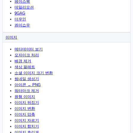
페이스북
데일리모션
9GAG
더우인
콰이쇼우
이미지
메타데이터 보기
모자이크 처리
배경 제거
색상 팔레트
소셜 이미지 크기 변환
썸네일 생성기
아이콘 → PNG
워터마크 제거
원형 이미지
이미지 뒤집기
이미지 변환
이미지 압축
이미지 자르기
이미지 합치기
이미지 흐리게