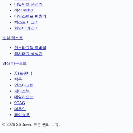
비밀번호 생성기
색상 변환기
타임스탬프 변환기
텍스트 비교기
화면비 계산기
소셜·텍스트
인스타그램 줄바꿈
해시태그 생성기
영상 다운로드
X (트위터)
틱톡
인스타그램
페이스북
데일리모션
9GAG
더우인
콰이쇼우
©
2026
SSDown. 모든 권리 보유.